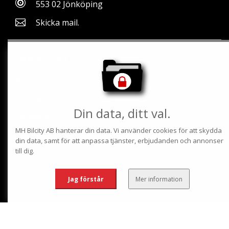
553 02 Jönköping
Skicka mail.
Öppettider
Måndag-Fredag
11.00-18.00
Lördagar
11:00-13:00
Din data, ditt val.
Söndagar
Stängt
MH Bilcity AB
hanterar din data. Vi använder cookies för att skydda
Vi har anpassat våra öppettider för er, Hjärtligt
din data, samt för att anpassa tjänster, erbjudanden och annonser
välkomna.
till dig.
Jag förstår
Mer information
Hem
Våra bilar
Tjänster
Kontakt